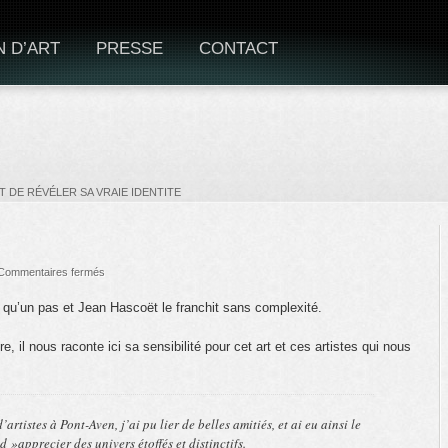
N D’ART
PRESSE
CONTACT
 DE RÉVÉLER SA VRAIE IDENTITE
Commentaires fermés
 qu’un pas et Jean Hascoët le franchit sans complexité.
, il nous raconte ici sa sensibilité pour cet art et ces artistes qui nous
’artistes à Pont-Aven, j’ai pu lier de belles amitiés, et ai eu ainsi le
d »apprecier des univers étoffés et distinctifs.