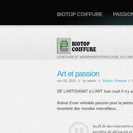
BIOTOP COIFFURE
PASSIO
COIFFURE ET MORPHOPSYCHOLOGIE, OÙ L’ART
Art et passion
nov 25, 2013 // by
admin
//
Etudes
,
Peinture
//
DE L’ARTISANAT à L’ART tout court il n’y a
Animé d’une véritable passion pour la peinture
inventent des mondes merveilleux…
Au fil de mes rencontres d
privilève de découvrir et 