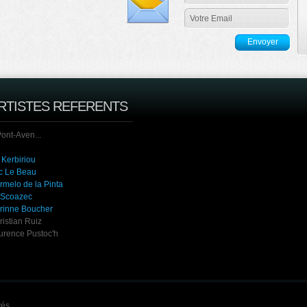
RTISTES REFERENTS
Pont-Aven...
 Kerbiriou
c Le Beau
rmelo de la Pinta
 Scoazec
rinne Boucher
ristian Ruiz
urence Pustoc'h
vés