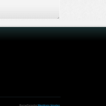
Bazart'graphic
Mentions légales
.