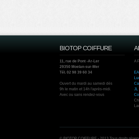
BIOTOP COIFFURE
A
11, rue de Pont -Ar-Ler
A 
29350 Moelan-sur-Mer
Tél. 02 98 39 60 34
EA
Lu
Ouvert du mardi au samedi dès
Ca
9h le matin et 14h l'après-midi.
JL
Avec ou sans rendez-vous
Co
Ch
La
© BIOTOP COIFFURE - 2013 Tous droits réser