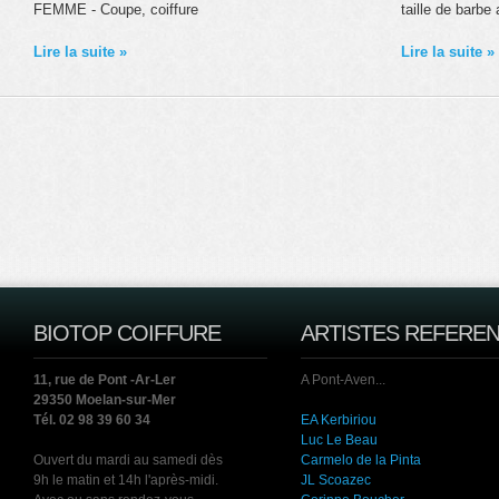
FEMME - Coupe, coiffure
taille de barbe
Lire la suite »
Lire la suite »
BIOTOP COIFFURE
ARTISTES REFERE
11, rue de Pont -Ar-Ler
A Pont-Aven...
29350 Moelan-sur-Mer
Tél. 02 98 39 60 34
EA Kerbiriou
Luc Le Beau
Ouvert du mardi au samedi dès
Carmelo de la Pinta
9h le matin et 14h l'après-midi.
JL Scoazec