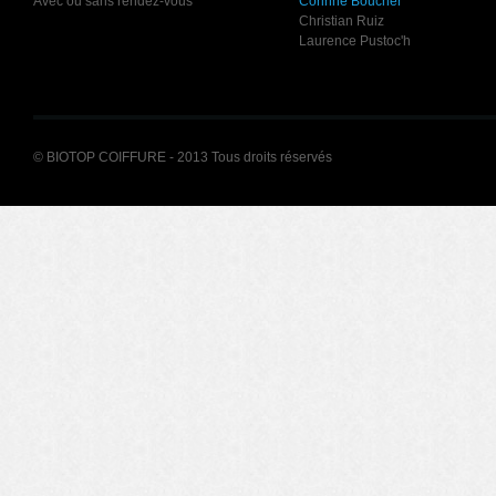
Avec ou sans rendez-vous
Corinne Boucher
Christian Ruiz
Laurence Pustoc'h
© BIOTOP COIFFURE - 2013 Tous droits réservés