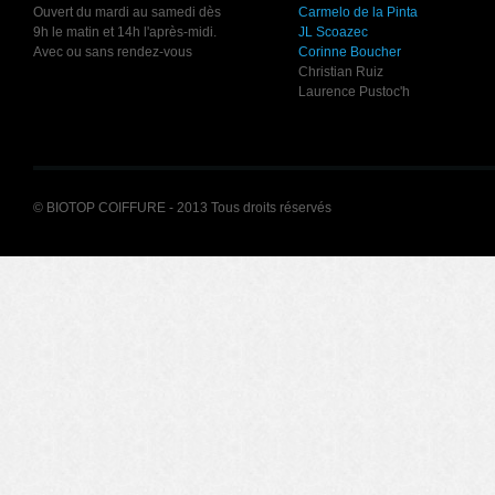
Ouvert du mardi au samedi dès
Carmelo de la Pinta
9h le matin et 14h l'après-midi.
JL Scoazec
Avec ou sans rendez-vous
Corinne Boucher
Christian Ruiz
Laurence Pustoc'h
© BIOTOP COIFFURE - 2013 Tous droits réservés