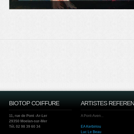
BIOTOP COIFFURE
ARTISTES REFERE
11, rue de Pont -Ar-Ler
A Pont-Aven...
29350 Moelan-sur-Mer
Tél. 02 98 39 60 34
EA Kerbiriou
Luc Le Beau